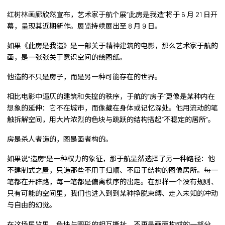
红树林画廊欣然宣布，艺术家于航个展“此房是我造”将于 6 月 21 日开
幕，呈现其近期新作。展览持续展出至 8 月 9 日。
如果《此房是我造》是一部关于精神建筑的电影，那么艺术家于航的
画，是一张张关于意识空间的绘图纸。
他造的不只是房子，而是另一种可能存在的世界。
相比电影中逼仄的建筑和失控的秩序，于航的“房子”更像是某种内在
想象的延伸：它不在城市，而像藏在身体或记忆深处。他用流动的笔
触拆解空间，用大片浓烈的色块与跳跃的结构搭起“不稳定的居所”。
房是杀人者造的，图是画者构的。
如果说“造房”是一种权力的象征，那于航显然选择了另一种路径：他
不建制式之屋，只造那些不用于归顺、不屈于结构的图像居所。每一
笔都在开辟路，每一笔都是偏离秩序的出走。在那样一个没有规则、
只有可能的空间里，我们也进入到到某种挣脱束缚、走入未知的冲动
与自由的幻觉。
在这场展览里，色块与图形的相互撕扯，不再是画面构成的一部分，