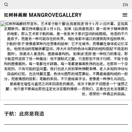
EN
红树林画廊欣然宣布，艺术家于航个展“此房是我造”将于 6 月 21 日开幕，呈现其
返回
近期新作。展览持续展出至 8 月 9 日。 如果《此房是我造》是一部关于精神建筑
的电影，那么艺术家于航的画，是一张张关于意识空间的绘图纸。 他造的不只
是房子，而是另一种可能存在的世界。 相比电影中逼仄的建筑和失控的秩序，
于航的“房子”更像是某种内在想象的延伸：它不在城市，而像藏在身体或记忆深
处。他用流动的笔触拆解空间，用大片浓烈的色块与跳跃的结构搭起“不稳定的
居所”。 房是杀人者造的，图是画者构的。 如果说“造房”是一种权力的象征，那
于航显然选择了另一种路径：他不建制式之屋，只造那些不用于归顺、不屈于结
构的图像居所。每一笔都在开辟路，每一笔都是偏离秩序的出走。在那样一个没
有规则、只有可能的空间里，我们也进入到到某种挣脱束缚、走入未知的冲动与
自由的幻觉。 在这场展览里，色块与图形的相互撕扯，不再是画面构成的一部
分，而是情感的投影；笔触的来回，不只是绘画手法，更像是一种挣扎与回应。
是画者在理性与直觉之间来回游走的痕迹。 或许于航并不试图造一个“理想之
屋”，他只是不断画出那些注定无法安居的情感——而我们，正是在这无法落脚之
处，感受到一种真正的自由。
于航：此房是我造