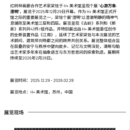
红树林画廊合作艺术家梁铨于 H+ 美术馆呈现个展 “
心游万象·
澄明
”，展览于2025年12月29日开幕。作为 H+ 美术馆正式开
馆之际的重要展览之一，梁铨个展“澄明”以澄澈明静的精神气
息铺陈至美术馆三层和四层。展览呈现《古岭》系列和《新
泉》系列共43件/组作品，并特别展出由 H+ 美术馆委任创作
的全新装置作品《江南》，延续了艺术家梁铨与本次展览的艺
术顾问、建筑师刘晓都之间的跨界共创关系。展览整体组合旨
在层叠的安宁与秩序中望向故乡、记忆与文明深处，清晰勾勒
出艺术家多年来在抽象语言与东方哲思间的探索轨迹。展期将
持续至2026年2月28日。
展览时间：2025.12.29 - 2026.02.28
展览地点：H+ 美术馆，苏州，中国
展览现场