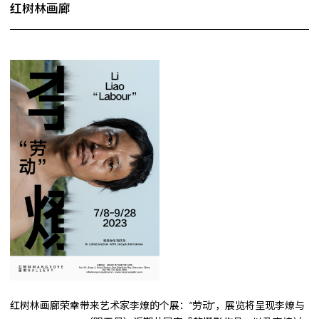
红树林画廊
红树林画廊荣幸带来艺术家李燎的个展：“劳动”，展览将呈现李燎与