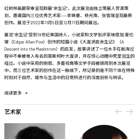
红树林画廊荣幸呈现群展“余生记”，此次展览由独立策展人贺潇策
划，邀请国内三位优秀艺术家——李姝睿、杨光南、张雪瑞呈现最新
创作。展览于2022年11月5日至12月17日期间展出。
展览“余生记”受到19世纪美国诗人，小说家和文学批评家埃德加·爱伦·
坡（Edgar Allan Poe）创作的短篇小说《大漩涡底余生记》（A
Descent into the Maelstrom）的启发，故事讲述了一位水手在航海过
程中不幸被卷入有名的莫斯柯叶大漩涡，并在惊心动魄中死里逃生的
经过。小说中采用的倒叙、多重视角等文学手段被挪用到本次展览
中，而三位艺术家的创作在这一脉络下，所记录的是不同个体在特殊
时刻对于自然、城市与生活中的日常所进行的深度剖析与转译。
阅读更多
艺术家