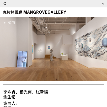
EN
返回
李姝睿、杨光南、张雪瑞
余生记
策展人: