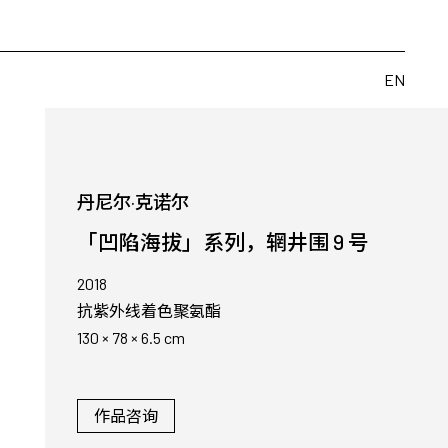
览
艺术家
博览会
出版物
关于
EN
EN
丹尼尔·克诺尔
「凹陷海拔」系列，辋井围 9 号
2018
抗紫外线着色聚氨酯
130 × 78 × 6.5 cm
作品咨询